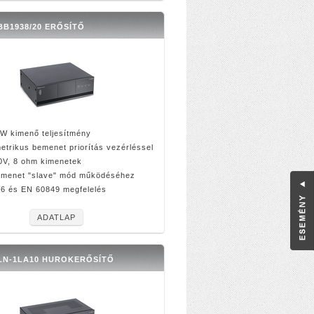
B1938/20 ERŐSÍTŐ
W kimenő teljesítmény
etrikus bemenet priorítás vezérléssel
0V, 8 ohm kimenetek
emenet "slave" mód működéséhez
6 és EN 60849 megfelelés
ADATLAP
LN-1LA10 HUROKERŐSÍTŐ