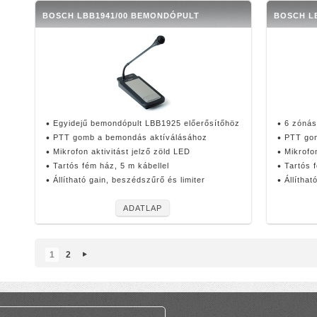
BOSCH LBB1941/00 BEMONDÓPULT
BOSCH L
Egyidejű bemondópult LBB1925 előerősítőhöz
6 zónás
PTT gomb a bemondás aktíválásához
PTT go
Mikrofon aktivitást jelző zöld LED
Mikrofon
Tartós fém ház, 5 m kábellel
Tartós 
Állítható gain, beszédszűrő és limiter
Állíthat
ADATLAP
1
2