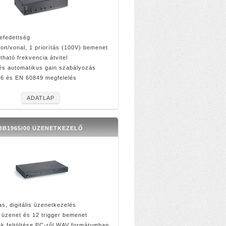
efedettség
fon/vonal, 1 priorítás (100V) bemenet
tható frekvencia átvitel
 és automatikus gain szabályozás
6 és EN 60849 megfelelés
ADATLAP
BB1965/00 ÜZENETKEZELŐ
s, digitális üzenetkezelés
 üzenet és 12 trigger bemenet
k feltöltése PC-ről WAV formátumban