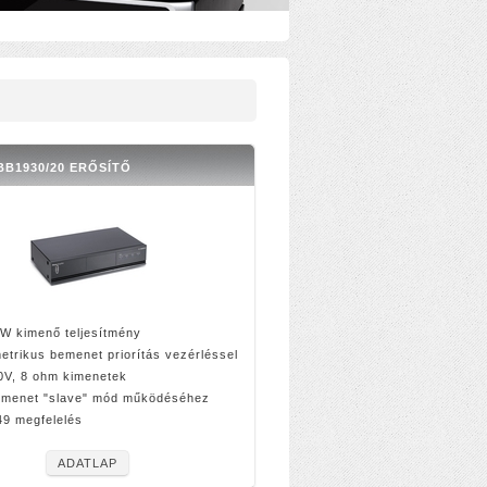
B1930/20 ERŐSÍTŐ
W kimenő teljesítmény
etrikus bemenet priorítás vezérléssel
0V, 8 ohm kimenetek
emenet "slave" mód működéséhez
9 megfelelés
ADATLAP