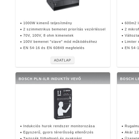
1000W kimenő teljesítmény
600m2 l
2 szimmetrikus bemenet priorítás vezérléssel
2 mikro
70V, 100V, 8 ohm kimenetek
Változta
100V bemenet "slave" mód működéséhez
Limiter
EN 54-16 és EN 60849 megfelelés
EN 54-1
ADATLAP
BOSCH PLN-ILR INDUKTÍV VEVŐ
BOSCH L
Indukciós hurok rendszer monitorozása
Rugalma
Egyszerű, gyors térerősség ellenőrzés
Akár 12
Tartozék fülhallgató és nyakpánt
Üzenete