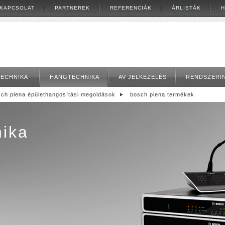
KAPCSOLAT
PARTNEREK
REFERENCIÁK
ÁRLISTÁK
H
TECHNIKA
HANGTECHNIKA
AV JELKEZELÉS
RENDSZERI
ch plena épülethangosítási megoldások
bosch plena termékek
ika