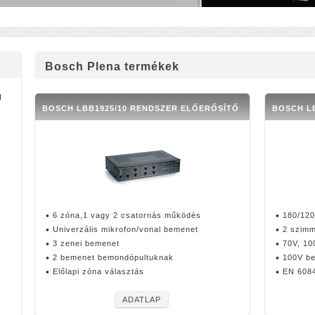
Bosch Plena termékek
I
BOSCH LBB1925/10 RENDSZER ELŐERŐSÍTŐ
BOSCH LB
6 zóna,1 vagy 2 csatornás működés
180/120
Univerzális mikrofon/vonal bemenet
2 szimm
3 zenei bemenet
70V, 10
2 bemenet bemondópultuknak
100V b
Előlapi zóna választás
EN 6084
ADATLAP