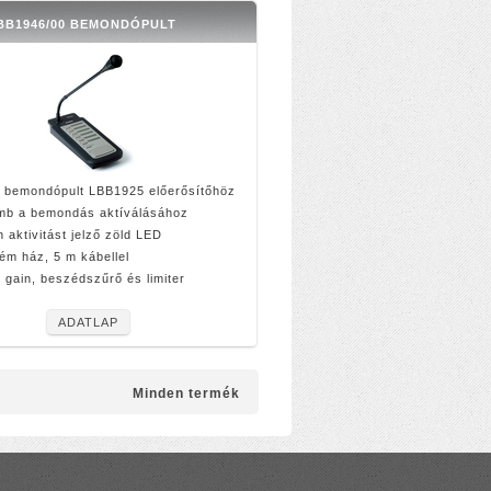
BB1946/00 BEMONDÓPULT
 bemondópult LBB1925 előerősítőhöz
mb a bemondás aktíválásához
 aktivitást jelző zöld LED
fém ház, 5 m kábellel
ó gain, beszédszűrő és limiter
ADATLAP