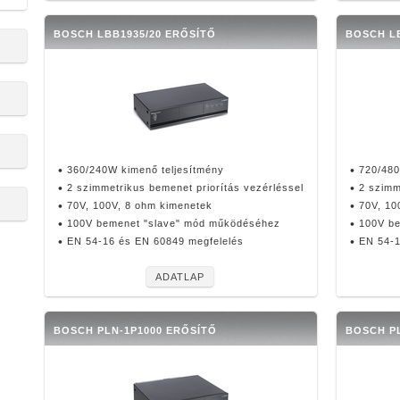
BOSCH LBB1935/20 ERŐSÍTŐ
BOSCH LB
360/240W kimenő teljesítmény
720/480
2 szimmetrikus bemenet priorítás vezérléssel
2 szimm
70V, 100V, 8 ohm kimenetek
70V, 10
100V bemenet "slave" mód működéséhez
100V b
EN 54-16 és EN 60849 megfelelés
EN 54-1
ADATLAP
BOSCH PLN-1P1000 ERŐSÍTŐ
BOSCH P