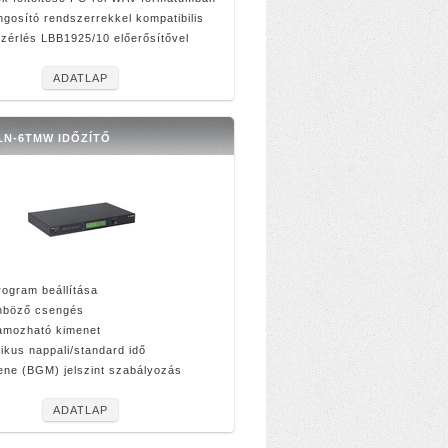
gosító rendszerrekkel kompatibilis
zérlés LBB1925/10 előerősítővel
ADATLAP
LN-6TMW IDŐZÍTŐ
program beállítása
nböző csengés
amozható kimenet
ikus nappali/standard idő
ene (BGM) jelszint szabályozás
ADATLAP