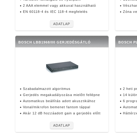
2 AAA elemmel vagy akkuval használható
Vészhan
EN 60118‑4 és IEC 118‑4 megfelelés
Zóna ve
ADATLAP
BOSCH LBB1968/00 GERJEDÉSGÁTLÓ
BOSCH P
Szabadalmazott algoritmus
2 heti 
Gerjedés megakadályozása mielőtt fellépne
14 külö
Automatikus beállítás adott akusztikához
6 progr
Vonal/mikrofon bemenet fantom táppal
Automat
Akár 12 dB hozzáadott gain a gerjedés előtt
Háttérz
ADATLAP