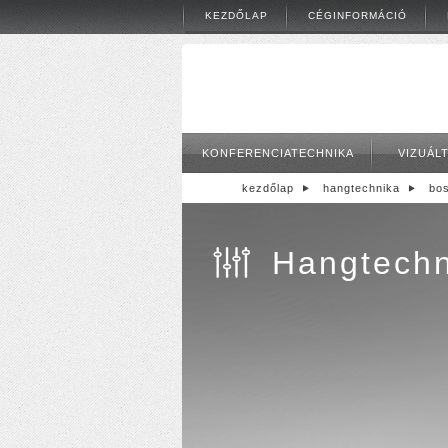
KEZDŐLAP
CÉGINFORMÁCIÓ
KONFERENCIATECHNIKA
VIZUÁL
kezdőlap
hangtechnika
bos
Hangtechn